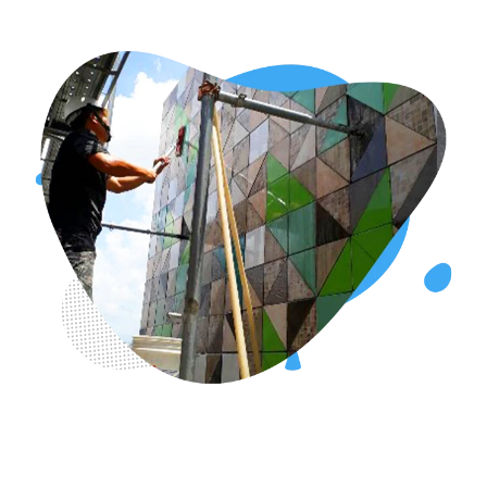
台中市專業清潔公司-美潔清潔行,主要清潔項目：居家清潔,辦公室清
潔,廠房清潔,外牆清洗,交屋清潔,裝潢後清潔,地板清潔,地毯清潔,水塔
清洗,玻璃清潔,廢棄物清運...等各式清潔項目。台中清潔公司,台中清