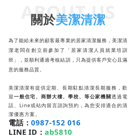
ABOUT US
關於
美潔清潔
為了能給未來的顧客最專業的居家清潔服務，美潔清
潔老闆在創立前參加了「居家清潔人員就業培訓
班」，並順利通過考核結訓，只為提供客戶安心且滿
意的服務品質。
美潔清潔
有提供定期、長期駐點清潔長期服務，歡
迎
一般住宅、商辦大樓、學校、等公家機關
透過電
話、Line或站內留言諮詢預約，為您安排適合的清
潔優惠方案。
電話：
0987-152 016
LINE ID：
ab5810